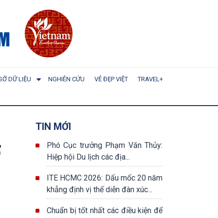
SỞ DỮ LIỆU
NGHIÊN CỨU
VẺ ĐẸP VIỆT
TRAVEL+
TIN MỚI
ơ
Phó Cục trưởng Phạm Văn Thủy:
Hiệp hội Du lịch các địa...
ITE HCMC 2026: Dấu mốc 20 năm
khẳng định vị thế diễn đàn xúc...
Chuẩn bị tốt nhất các điều kiện để