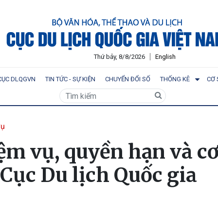
Thứ bảy, 8/8/2026
English
CỤC DLQGVN
TIN TỨC - SỰ KIỆN
CHUYỂN ĐỔI SỐ
THỐNG KÊ
CƠ 
vụ
ệm vụ, quyền hạn và c
 Cục Du lịch Quốc gia