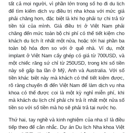
tất cả mọi người, vì phần lớn trong số họ đi du lịch
để tìm kiếm dịch vụ điều trị nha khoa với mức giá
phải chăng hơn, đặc biệt là khi họ phải tự chi trả từ
tiền túi của mình. Giá điều trị ở Việt Nam phải
chăng đến mức toàn bộ chi phí có thể tiết kiệm cho
khách du lịch ít nhất một nửa, hoặc tới hai phần ba
toàn bộ hóa đơn so với ở quê nhà. Ví dụ, một
implant ở Việt Nam cấy ghép có giá từ 700USD, và
một chiếc răng sứ chỉ từ 250USD, trong khi số tiền
này sẽ gấp ba lần ở Mỹ, Anh và Australia. Với số
tiền khác biệt này mà khách có thể tiết kiệm được,
rõ ràng chuyến đi đến Việt Nam để làm dịch vụ nha
khoa có thể được coi là một kỳ nghỉ miễn phí, khi
mà khách du lịch chỉ phải chi trả ít nhất một nửa số
tiền so với số tiền mà họ sẽ phải trả tại nước họ.
Thứ hai, tay nghề và kinh nghiệm của nha sĩ là điều
tiếp theo để cân nhắc. Dự án Du lịch Nha khoa Việt