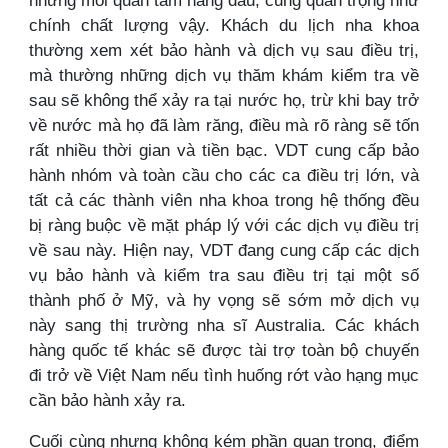
những mối quan tâm hàng đầu, cũng quan trọng như
chính chất lượng vậy. Khách du lịch nha khoa
thường xem xét bảo hành và dịch vụ sau điều trị,
mà thường những dịch vụ thăm khám kiểm tra về
sau sẽ không thể xảy ra tại nước họ, trừ khi bay trở
về nước mà họ đã làm răng, điều mà rõ ràng sẽ tốn
rất nhiều thời gian và tiền bạc. VDT cung cấp bảo
hành nhóm và toàn cầu cho các ca điều trị lớn, và
tất cả các thành viên nha khoa trong hệ thống đều
bị ràng buộc về mặt pháp lý với các dịch vụ điều trị
về sau này. Hiện nay, VDT đang cung cấp các dịch
vụ bảo hành và kiểm tra sau điều trị tại một số
thành phố ở Mỹ, và hy vọng sẽ sớm mở dịch vụ
này sang thị trường nha sĩ Australia. Các khách
hàng quốc tế khác sẽ được tài trợ toàn bộ chuyến
đi trở về Việt Nam nếu tình huống rớt vào hạng mục
cần bảo hành xảy ra.
Cuối cùng nhưng không kém phần quan trọng, điểm