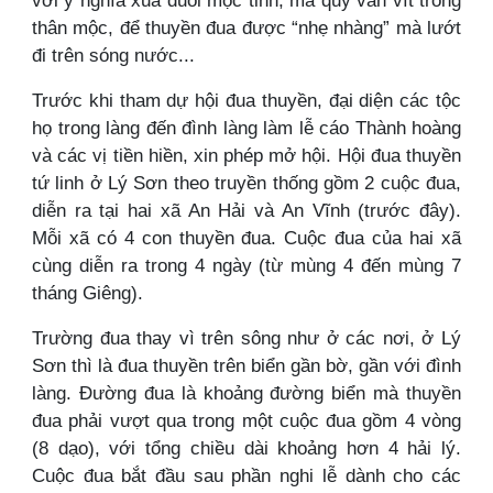
với ý nghĩa xua đuổi mộc tinh, ma quỷ vấn vít trong
thân mộc, để thuyền đua được “nhẹ nhàng” mà lướt
đi trên sóng nước...
Trước khi tham dự hội đua thuyền, đại diện các tộc
họ trong làng đến đình làng làm lễ cáo Thành hoàng
và các vị tiền hiền, xin phép mở hội. Hội đua thuyền
tứ linh ở Lý Sơn theo truyền thống gồm 2 cuộc đua,
diễn ra tại hai xã An Hải và An Vĩnh (trước đây).
Mỗi xã có 4 con thuyền đua. Cuộc đua của hai xã
cùng diễn ra trong 4 ngày (từ mùng 4 đến mùng 7
tháng Giêng).
Trường đua thay vì trên sông như ở các nơi, ở Lý
Sơn thì là đua thuyền trên biển gần bờ, gần với đình
làng. Đường đua là khoảng đường biển mà thuyền
đua phải vượt qua trong một cuộc đua gồm 4 vòng
(8 dạo), với tổng chiều dài khoảng hơn 4 hải lý.
Cuộc đua bắt đầu sau phần nghi lễ dành cho các