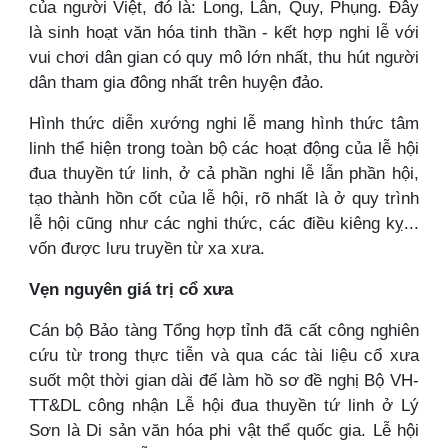
của người Việt, đó là: Long, Lân, Quy, Phụng. Đây
là sinh hoạt văn hóa tinh thần - kết hợp nghi lễ với
vui chơi dân gian có quy mô lớn nhất, thu hút người
dân tham gia đông nhất trên huyện đảo.
Hình thức diễn xướng nghi lễ mang hình thức tâm
linh thể hiện trong toàn bộ các hoạt động của lễ hội
đua thuyền tứ linh, ở cả phần nghi lễ lẫn phần hội,
tạo thành hồn cốt của lễ hội, rõ nhất là ở quy trình
lễ hội cũng như các nghi thức, các điều kiêng kỵ...
vốn được lưu truyền từ xa xưa.
Vẹn nguyên giá trị cổ xưa
Cán bộ Bảo tàng Tổng hợp tỉnh đã cất công nghiên
cứu từ trong thực tiễn và qua các tài liệu cổ xưa
suốt một thời gian dài để làm hồ sơ đề nghị Bộ VH-
TT&DL công nhận Lễ hội đua thuyền tứ linh ở Lý
Sơn là Di sản văn hóa phi vật thể quốc gia. Lễ hội