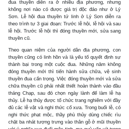
đua thuyền diễn ra ở nhiều địa phương, nhưng
không nơi nào có được giá trị độc đáo như ở Lý
Sơn. Lễ hội đua thuyền tứ linh ở Lý Sơn diễn ra
theo trình tự 3 giai đoạn: Trước lễ hội, lễ hội và sau
lễ hội. Trước lễ hội thì đóng thuyền mới, sửa sang
thuyền cũ.
Theo quan niệm của người dân địa phương, con
thuyền cũng có linh hồn và là yếu tố quyết định sự
thành bại trong một cuộc đua. Những năm không
đóng thuyền mới thì tiến hành sửa chữa, vệ sinh
thuyền đua cẩn trọng. Việc đóng thuyền mới và sửa
chữa thuyền cũ phải nhất thiết hoàn thành vào đầu
tháng Chạp, sau đó chọn ngày lành để làm lễ hạ
thủy. Lễ hạ thủy được tổ chức trang nghiêm với đầy
đủ các lễ vật và nghi thức cổ xưa. Trong buổi lễ, có
nghi thức phạt mộc, thầy phù thủy dùng chiếc rìu
chặt ba nhát tượng trưng vào thân gỗ ở mũi thuyền