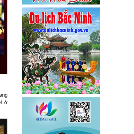
hạng
 4 ở