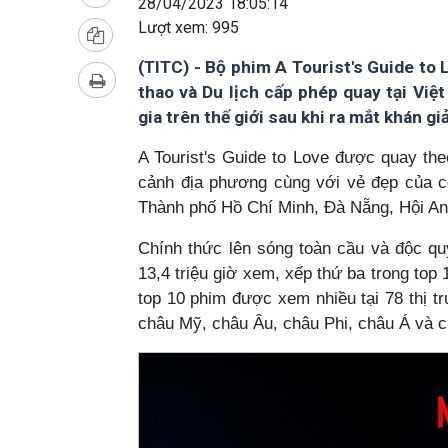
28/04/2023 18:05:14
Lượt xem:
995
(TITC) - Bộ phim A Tourist's Guide to 
thao và Du lịch cấp phép quay tại Việ
gia trên thế giới sau khi ra mắt khán giả
A Tourist's Guide to Love được quay the
cảnh địa phương cùng với vẻ đẹp của c
Thành phố Hồ Chí Minh, Đà Nẵng, Hội A
Chính thức lên sóng toàn cầu và độc quy
13,4 triệu giờ xem, xếp thứ ba trong top
top 10 phim được xem nhiều tại 78 thị t
châu Mỹ, châu Âu, châu Phi, châu Á và 