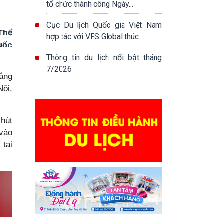
tổ chức thành công Ngày...
Cục Du lịch Quốc gia Việt Nam
 Thể
hợp tác với VFS Global thúc...
quốc
Thông tin du lịch nổi bật tháng
7/2026
hắng
Nội,
 hút
 vào
 tại