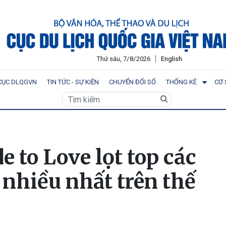
Thứ sáu, 7/8/2026
English
CỤC DLQGVN
TIN TỨC - SỰ KIỆN
CHUYỂN ĐỔI SỐ
THỐNG KÊ
CƠ 
e to Love lọt top các
nhiều nhất trên thế