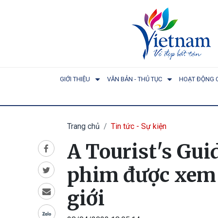
GIỚI THIỆU
VĂN BẢN - THỦ TỤC
HOẠT ĐỘNG 
Trang chủ
Tin tức - Sự kiện
A Tourist's Guid
phim được xem 
giới